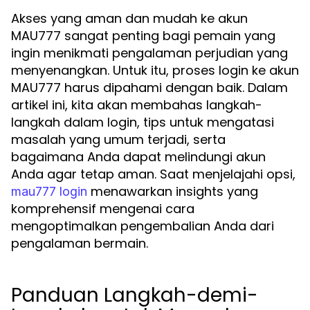
Akses yang aman dan mudah ke akun
MAU777 sangat penting bagi pemain yang
ingin menikmati pengalaman perjudian yang
menyenangkan. Untuk itu, proses login ke akun
MAU777 harus dipahami dengan baik. Dalam
artikel ini, kita akan membahas langkah-
langkah dalam login, tips untuk mengatasi
masalah yang umum terjadi, serta
bagaimana Anda dapat melindungi akun
Anda agar tetap aman. Saat menjelajahi opsi,
menawarkan insights yang
mau777 login
komprehensif mengenai cara
mengoptimalkan pengembalian Anda dari
pengalaman bermain.
Panduan Langkah-demi-