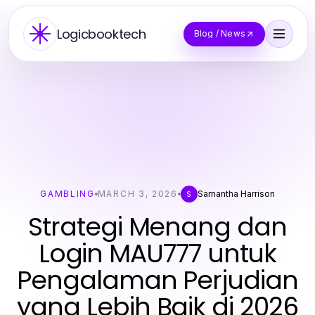
Logicbooktech
Blog / News
GAMBLING
MARCH 3, 2026
Samantha Harrison
S
Strategi Menang dan
Login MAU777 untuk
Pengalaman Perjudian
yang Lebih Baik di 2026