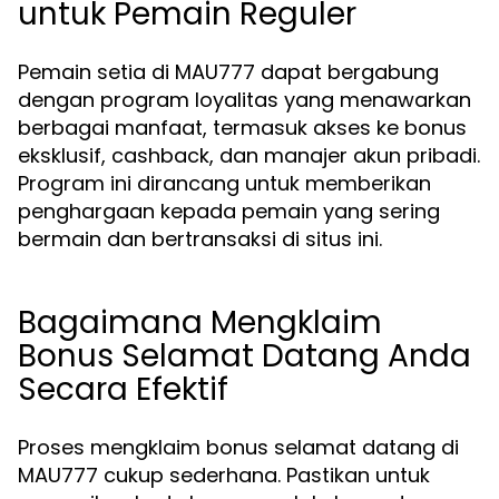
untuk Pemain Reguler
Pemain setia di MAU777 dapat bergabung
dengan program loyalitas yang menawarkan
berbagai manfaat, termasuk akses ke bonus
eksklusif, cashback, dan manajer akun pribadi.
Program ini dirancang untuk memberikan
penghargaan kepada pemain yang sering
bermain dan bertransaksi di situs ini.
Bagaimana Mengklaim
Bonus Selamat Datang Anda
Secara Efektif
Proses mengklaim bonus selamat datang di
MAU777 cukup sederhana. Pastikan untuk