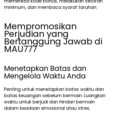
memeriksa kode bonus, melakukan setoran
minimum, dan membaca syarat taruhan.
Mempromosikan
Perjudian yang
Bertanggung Jawab di
MAU777
Menetapkan Batas dan
Mengelola Waktu Anda
Penting untuk menetapkan batas waktu dan
batas keuangan sebelum bermain. Luangkan
waktu untuk berjudi dan hindari bermain
dalam keadaan emosional atau stres.