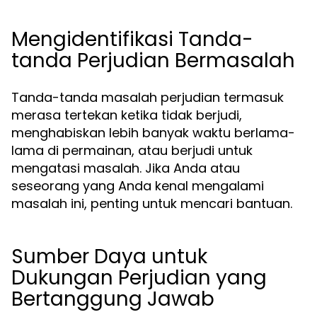
Mengidentifikasi Tanda-
tanda Perjudian Bermasalah
Tanda-tanda masalah perjudian termasuk
merasa tertekan ketika tidak berjudi,
menghabiskan lebih banyak waktu berlama-
lama di permainan, atau berjudi untuk
mengatasi masalah. Jika Anda atau
seseorang yang Anda kenal mengalami
masalah ini, penting untuk mencari bantuan.
Sumber Daya untuk
Dukungan Perjudian yang
Bertanggung Jawab