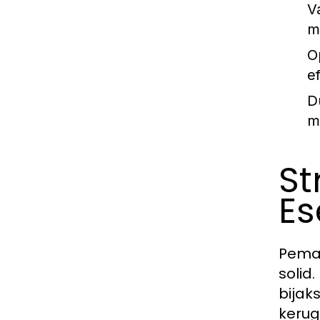
V
m
O
ef
D
m
St
Es
Pemai
solid
bijak
kerug