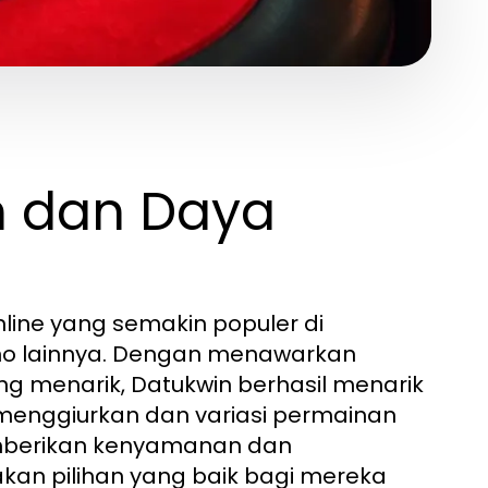
 dan Daya
nline yang semakin populer di
no lainnya. Dengan menawarkan
ng menarik, Datukwin berhasil menarik
menggiurkan dan variasi permainan
emberikan kenyamanan dan
an pilihan yang baik bagi mereka