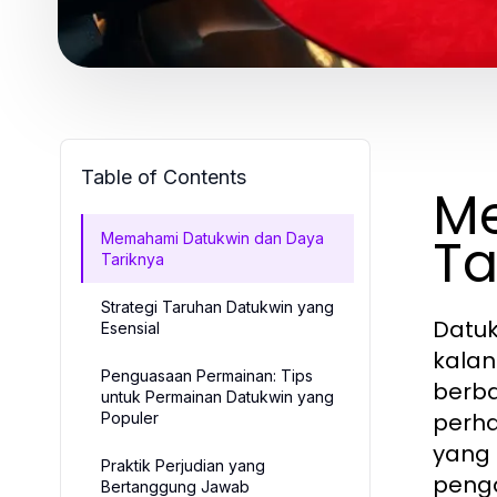
Table of Contents
M
Ta
Memahami Datukwin dan Daya
Tariknya
Strategi Taruhan Datukwin yang
Datuk
Esensial
kalan
Penguasaan Permainan: Tips
berba
untuk Permainan Datukwin yang
perha
Populer
yang 
Praktik Perjudian yang
peng
Bertanggung Jawab