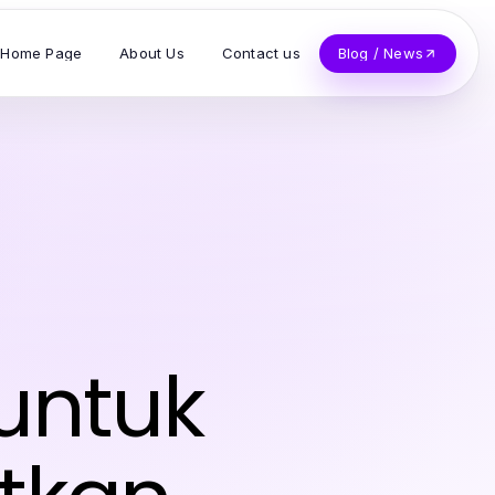
Home Page
About Us
Contact us
Blog / News
untuk