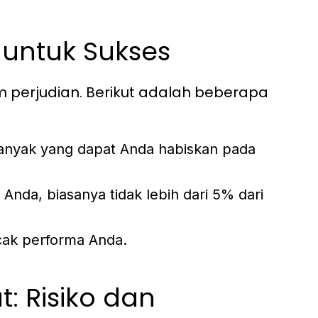
 untuk Sukses
 perjudian. Berikut adalah beberapa
banyak yang dapat Anda habiskan pada
 Anda, biasanya tidak lebih dari 5% dari
ak performa Anda.
: Risiko dan