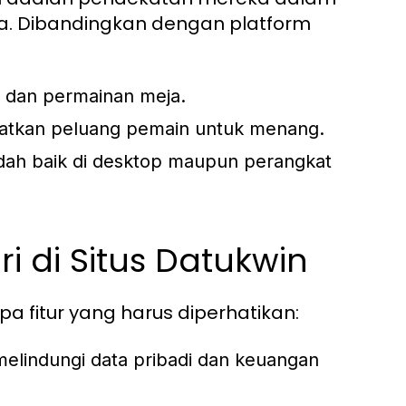
. Dibandingkan dengan platform
, dan permainan meja.
atkan peluang pemain untuk menang.
ah baik di desktop maupun perangkat
i di Situs Datukwin
pa fitur yang harus diperhatikan:
melindungi data pribadi dan keuangan