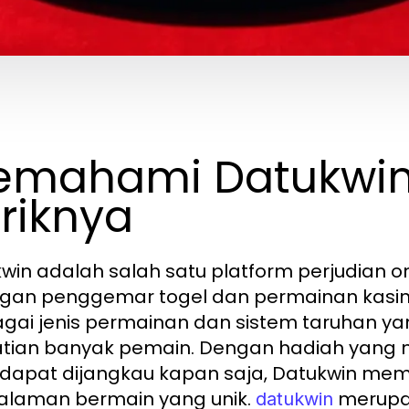
emahami Datukwin
riknya
win adalah salah satu platform perjudian o
gan penggemar togel dan permainan kasi
gai jenis permainan dan sistem taruhan ya
tian banyak pemain. Dengan hadiah yang 
dapat dijangkau kapan saja, Datukwin m
alaman bermain yang unik.
merupak
datukwin