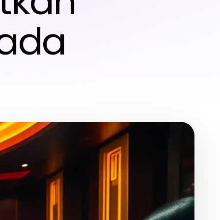
atkan
pada