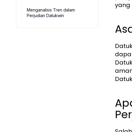
yang 
Menganalisis Tren dalam
Perjudian Datukwin
Asa
Datuk
dapat
Datuk
aman
Datuk
Ap
Per
Salah