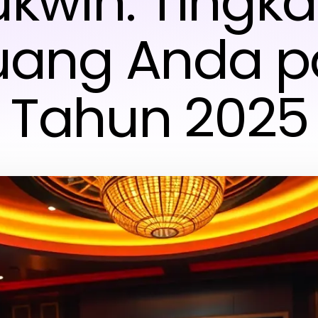
kwin: Tingk
uang Anda 
Tahun 2025